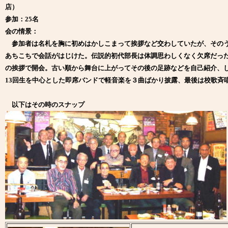
店）
参加：25名
会の情景：
参加者は名札を胸に初めはかしこまって挨拶など交わしていたが、そのう
あちこちで会話がはじけた。伝説的初代部長は体調思わしくなく欠席だっ
の挨拶で開会。古い順から舞台に上がってその後の足跡などを自己紹介、
13回生を中心とした即席バンドで軽音楽を３曲ばかり披露、最後は校歌斉
以下はその時のスナップ