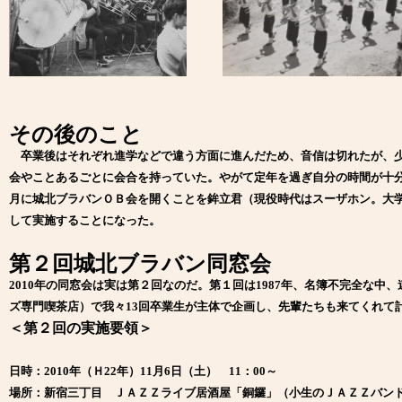
その後のこと
卒業後はそれぞれ進学などで違う方面に進んだため、音信は切れたが、少
会やことあるごとに会合を持っていた。やがて定年を過ぎ自分の時間が十分に
月に城北ブラバンＯＢ会を開くことを鉾立君（現役時代はスーザホン。大
して実施することになった。
第２回城北ブラバン同窓会
2010年の同窓会は実は第２回なのだ。第１回は1987年、名簿不完全な
ズ専門喫茶店）で我々13回卒業生が主体で企画し、先輩たちも来てくれて
＜第２回の実施要領＞
日時：2010年（Ｈ22年）11月6日（土） 11：00～
場所：新宿三丁目 ＪＡＺＺライブ居酒屋「銅鑼」（小生のＪＡＺＺバン