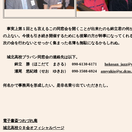
事実上第１回とも言えるこの同窓会を開くことが出来たのも鉾立君の何か
の上ない。今後も引き続き開催するためにも後輩の方が幹事になってくれ
次の会を行わないとせっかく集まった名簿も無駄になるかもしれぬ。
城北高校ブラバン同窓会の連絡先は以下。
鉾立 勝（ほこだて まさる） 090-6130-6171
hokosan_jazz@y
瀬尾 悠紀雄（せお ゆきお） 090-3508-6924
ansyukio@sc.dcns.
何名かで事務局を形成したい。是非名乗り出ていただきたし。
電子書斎つれづれ庵
城北高校ＯＢ会オフィシャルページ