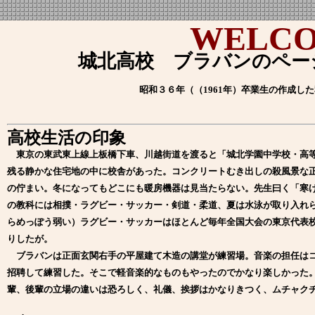
WELC
城北高校 ブラバンの
昭和３６年（（1961年）卒業生の作成し
高校生活の印象
東京の東武東上線上板橋下車、川越街道を渡ると「城北学園中学校・高等
残る静かな住宅地の中に校舎があった。コンクリートむき出しの殺風景な
の佇まい。冬になってもどこにも暖房機器は見当たらない。先生曰く「寒
の教科には相撲・ラグビー・サッカー・剣道・柔道、夏は水泳が取り入れ
らめっぽう弱い）ラグビー・サッカーはほとんど毎年全国大会の東京代表
りしたが。
ブラバンは正面玄関右手の平屋建て木造の講堂が練習場。音楽の担任はコ
招聘して練習した。そこで軽音楽的なものもやったのでかなり楽しかった
輩、後輩の立場の違いは恐ろしく、礼儀、挨拶はかなりきつく、ムチャク