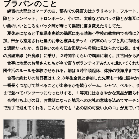
ブラバンのこと
練習の大部分はマーチの曲。部内での発言力はクラリネット、フルート
陣とトランペット、トロンボーン、小バス、太鼓などのバック陣とが相互
い曲のいいところをバック陣が奪って楽譜に書き変えたりしてた。
夏休みになると千葉県南房総の鵜原にある晴海小学校の教室内で合宿に入
加。部から指定された量のお米と寝具をチッキ（汽車のキップと共に荷物
１週間だったか。当日住いのある江古田駅から母親に見送られて出発。ま
の房総東線（外房線）に乗り、２時間半くらいで鵜原に着く。江古田から
食事は地元のお母さんたちが今で言うボランティアみたいに動いてくれた
団生活のルールを体験させられる。朝は５時半頃起床、体操の後海岸まで
合宿の終わりの前日夜は１,２,３年生全員と参加した先輩も一緒に賑や
一番長くつなげて並べることが出来るかを競うゲーム。シャツ、ベルト、
まで並べてパンツ一つになったりする。１等賞にはささやかな賞品が贈ら
合宿打ち上げの日、お世話になった地元へのお礼の意味を込めてマーチン
で拍手で迎えてくれる。こんな時でも「あの店の可愛い女のコ」が見てい